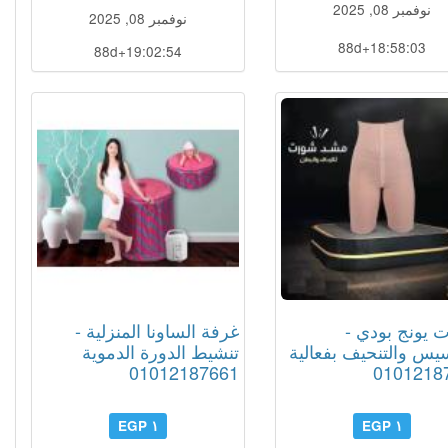
نوفمبر 08, 2025
نوفمبر 08, 2025
88d+18:58:02
88d+19:02:53
يونج بودي -
غرفة الساونا المنزلية -
يس والتنحيف بفعالية
تنشيط الدورة الدموية
01012187661
0101218
١ EGP
١ EGP