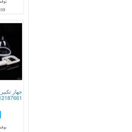
نوفمبر 08
:08
جهاز تكبير 
12187661
نوفمبر 13