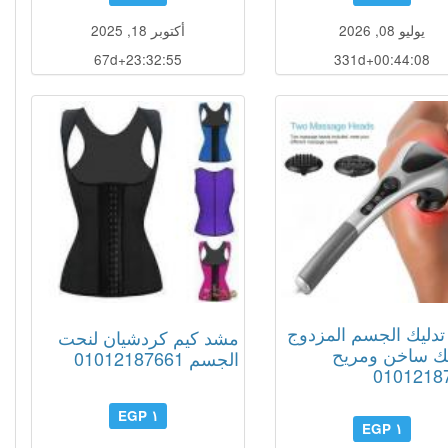
يوليو 08, 2026
أكتوبر 18, 2025
67d+23:32:54
331d+00:44:07
تدليك الجسم المزدوج
مشد كيم كردشيان لنحت
يك ساخن ومريح
الجسم 01012187661
0101218
١ EGP
١ EGP