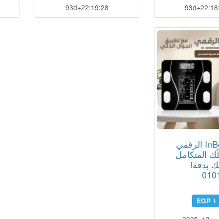
93d+22:19:27
93d+22:18
ميزان InBody الرقمي
ّك المتكامل
 بدقة!
010
١ EGP