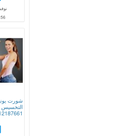
نوفمبر 08
:55
شورت يونج
التخسيس وا
12187661