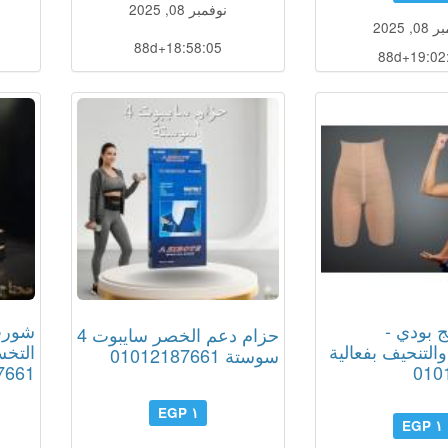
نوفمبر 08, 2025
, 2025
88d+18:58:04
88d+19:02
 بودي -
شورت 
حزام دعم الخصر سايبوت 4
لتنحيف بفعالية
التخس
سوستة 01012187661
7661
010
١ EGP
١ EGP