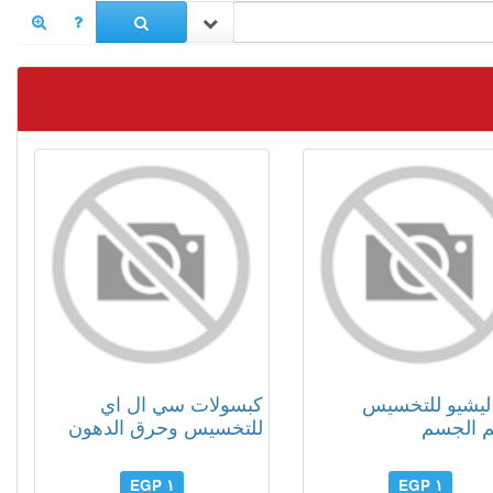
ليشيو للتخسيس
كبسولات سي ال اي
 الجسم
للتخسيس وحرق الدهون
١ EGP
١ EGP