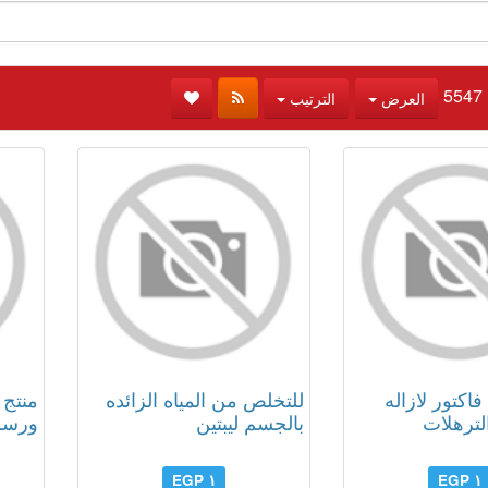
العرض
الترتيب
اكتور لازاله
للتخلص من المياه الزائده
منتج 
لترهلات
بالجسم ليبتين
ورسم
١ EGP
١ EGP