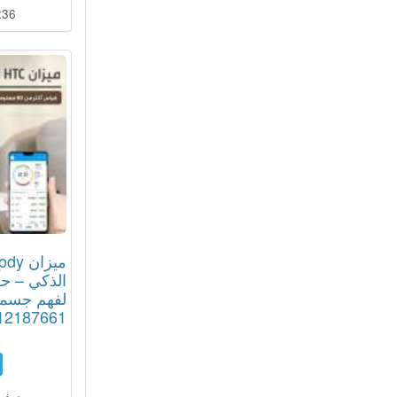
:35
الذكي – حل
لفهم جسمك
12187661