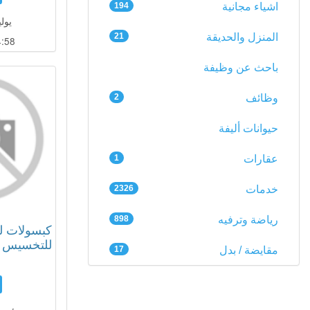
اشياء مجانية
194
يوليو 08
المنزل والحديقة
21
:57
باحث عن وظيفة
وظائف
2
حيوانات أليفة
عقارات
1
خدمات
2326
رياضة وترفيه
898
كبسولات لي
للتخسيس و
مقايضة / بدل
17