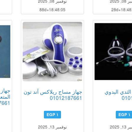
, 2025
نوفمبر 08, 2025
88d+18:48:04
28d+18:48
جهاز
الثدي اليدوي
جهاز مساج ريلاكس آند تون
المتع
01012187661
010
7661
١ EGP
١ EGP
, 2025
نوفمبر 13, 2025