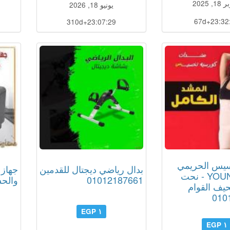
, 2025
يونيو 18, 2026
67d+23:32
310d+23:07:28
يس الحريمي
بدال رياضي ديجتال للقدمين
جهاز 
YOUNG BODY - نحت
01012187661
والحشرات 
يف القوام
010
١ EGP
١ EGP