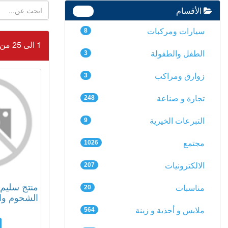
الأقسام
390
سيارات ومركبات
8
1 الى 25 من 5547
الطفل والطفولة
3
زوارق ومراكب
3
تجارة و صناعة
248
التبرعات الخيرية
9
مجتمع
1026
الالكترونيات
207
منتج سليم ف
مناسبات
20
الشحوم وا
ملابس و أحذية و زينة
564