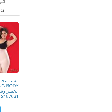
أكتوبر 18
:51
مشد التخس
الخصر وتنح
12187661