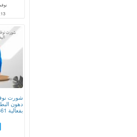
نوفمبر 08
:12
شورت نوفا 
دهون البط
بفعالية 01012187661