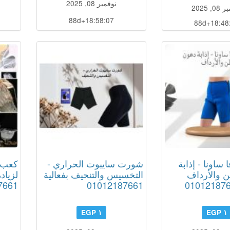
نوفمبر 08, 2025
, 2025
88d+18:58:06
88d+18:48
ساونا - إذابة
شورت سايبوت الحراري -
كعب 
ن والأرداف
التخسيس والتنحيف بفعالية
7661
01012187661
١ EGP
١ EGP