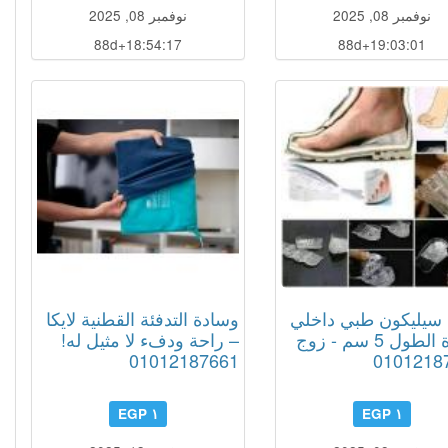
نوفمبر 08, 2025
نوفمبر 08, 2025
88d+18:54:16
88d+19:02:60
سيليكون طبي داخلي
وسادة التدفئة القطنية لايكا
لزيادة الطول 5 سم - زوج
– راحة ودفء لا مثيل له!
01012187661
0101218
١ EGP
١ EGP