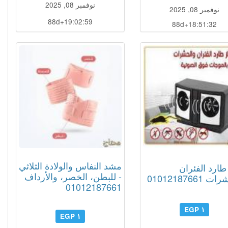
نوفمبر 08, 2025
نوفمبر 08, 2025
88d+19:02:58
88d+18:51:31
مشد النفاس والولادة الثلاثي
طارد الفئران
- للبطن، الخصر، والأرداف
01012187661
01012187661
١ EGP
١ EGP