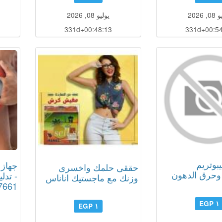
, 2026
يوليو 08, 2026
331d+00:48:12
331d+00:54
بوتريم
جهاز 
حققى حلمك واخسرى
حرق الدهون
- تدل
وزنك مع ماجستيك اناناس
7661
١ EGP
١ EGP