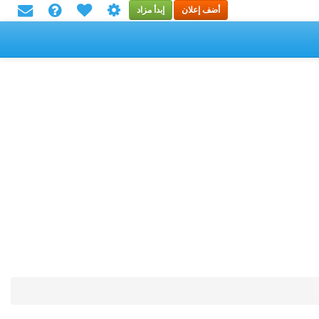
أضف إعلان
إبدأ مزاد