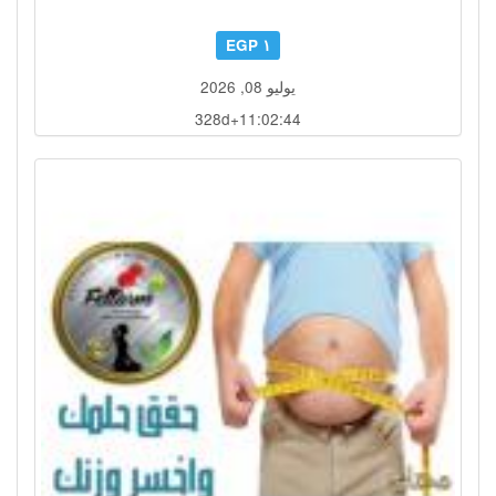
١ EGP
يوليو 08, 2026
328d+11:02:41