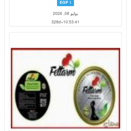
١ EGP
يوليو 08, 2026
328d+10:53:38