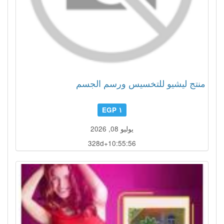
منتج ليشيو للتخسيس ورسم الجسم
١ EGP
يوليو 08, 2026
328d+10:55:53