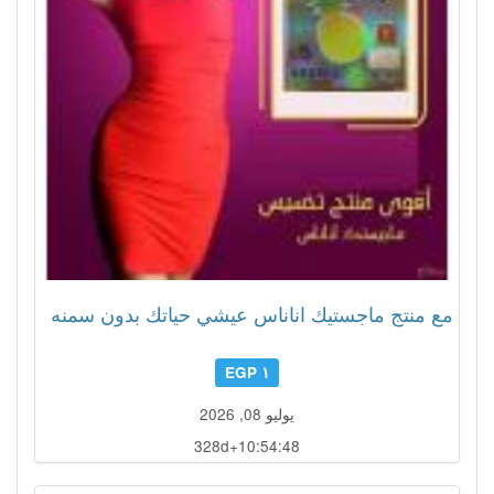
مع منتج ماجستيك اناناس عيشي حياتك بدون سمنه
١ EGP
يوليو 08, 2026
328d+10:54:45