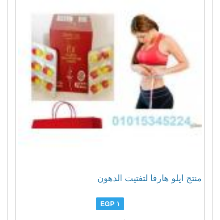
منتج ايلو هارفا لتفتيت الدهون
١ EGP