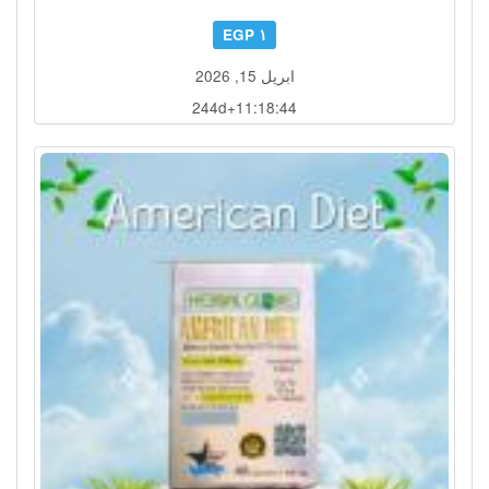
١ EGP
ابريل 15, 2026
244d+11:18:41