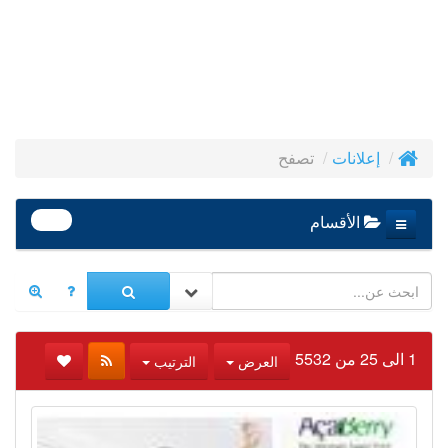
تصفح
إعلانات
390
الأقسام
1 الى 25 من 5532
العرض
الترتيب