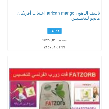
ناسف الدهون african mango اعشاب أفريكان
مانجو للتخسيس
١ EGP
سبتمبر 01, 2025
21d+04:01:30