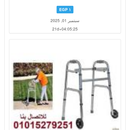
١ EGP
سبتمبر 01, 2025
21d+04:05:22