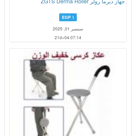
جهاز ديرما رولر ZGTS Derma Roller
١ EGP
سبتمبر 01, 2025
21d+04:07:11