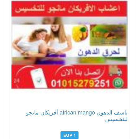
ناسف الدهون african mango أفريكان مانجو
للتخسيس
١ EGP