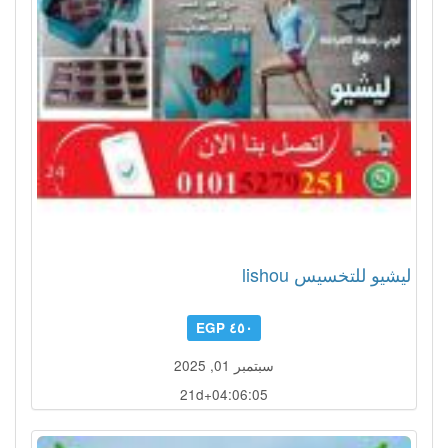
ليشيو للتخسيس lishou
٤٥٠ EGP
سبتمبر 01, 2025
21d+04:06:02