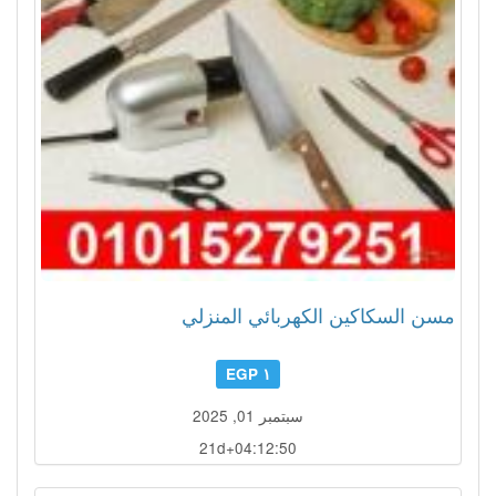
مسن السكاكين الكهربائي المنزلي
١ EGP
سبتمبر 01, 2025
21d+04:12:47