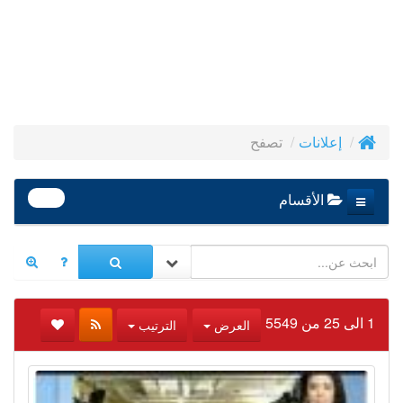
تصفح
إعلانات
390
الأقسام
1 الى 25 من 5549
العرض
الترتيب