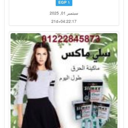
١ EGP
سبتمبر 01, 2025
21d+04:22:14