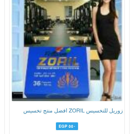
زوريل للتخسيس ZORIL افضل منتج تخسيس
٥٥٠ EGP