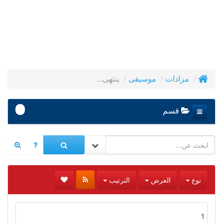
ينتهى...
مزادات
موسيقى
-
قسم
نوع
العرض
الترتيب
1