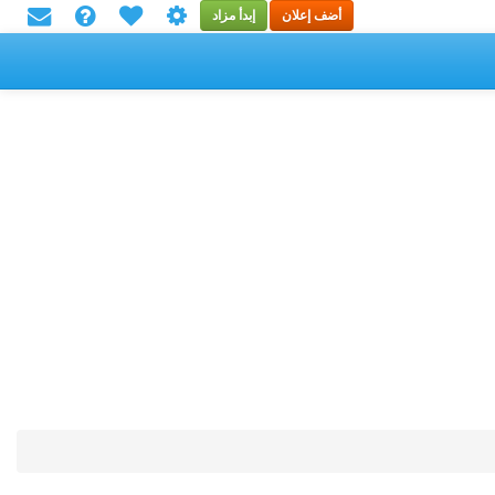
أضف إعلان
إبدأ مزاد