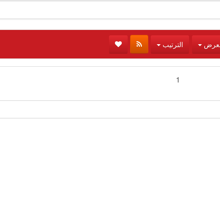
لعرض
الترتيب
1