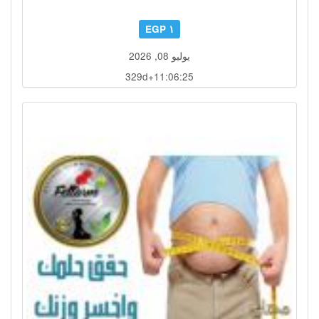
١ EGP
يوليو 08, 2026
329d+11:06:22