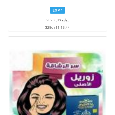
١ EGP
يوليو 08, 2026
329d+11:16:41