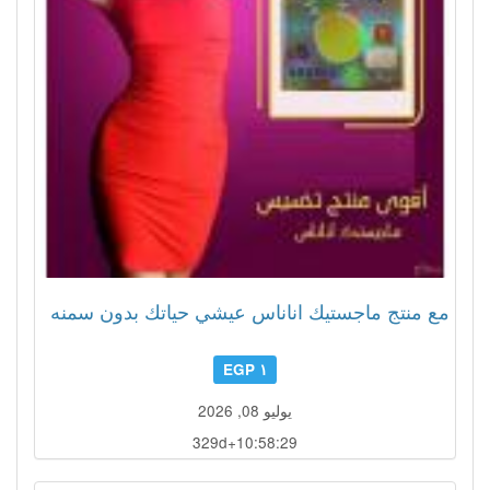
مع منتج ماجستيك اناناس عيشي حياتك بدون سمنه
١ EGP
يوليو 08, 2026
329d+10:58:26