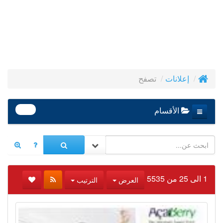
تصفح
إعلانات
390
الأقسام
1 الى 25 من 5535
العرض
الترتيب