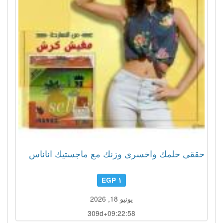
حققى حلمك واخسرى وزنك مع ماجستيك اناناس
١ EGP
يونيو 18, 2026
309d+09:22:55