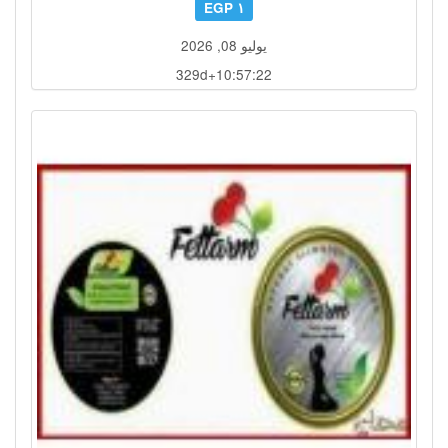
١ EGP
يوليو 08, 2026
329d+10:57:19