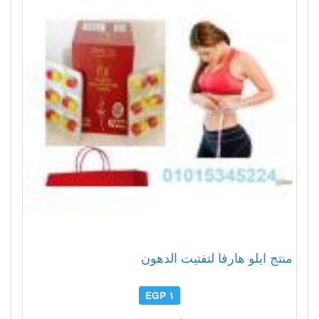
منتج ايلو هارفا لتفتيت الدهون
١ EGP