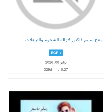
منتج سليم فاكتور لازاله الشحوم والترهلات
١ EGP
يوليو 08, 2026
329d+11:10:24