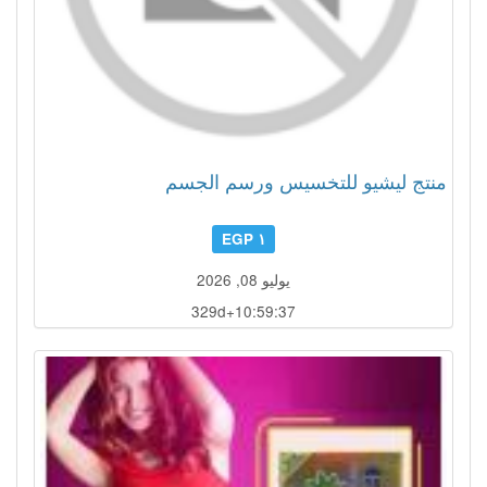
منتج ليشيو للتخسيس ورسم الجسم
١ EGP
يوليو 08, 2026
329d+10:59:34