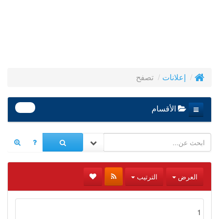
تصفح
إعلانات
390
الأقسام
العرض
الترتيب
1