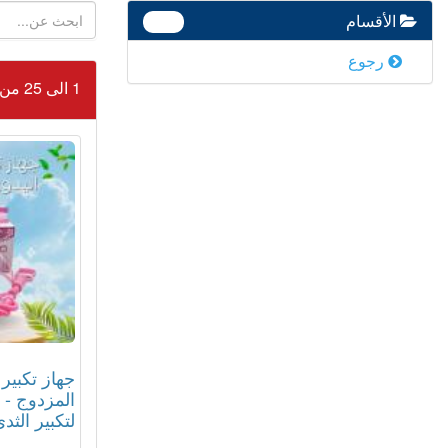
الأقسام
390
رجوع
1 الى 25 من 194
جهاز تكبير 
المزدوج - 
لتكبير الثدي 12187661