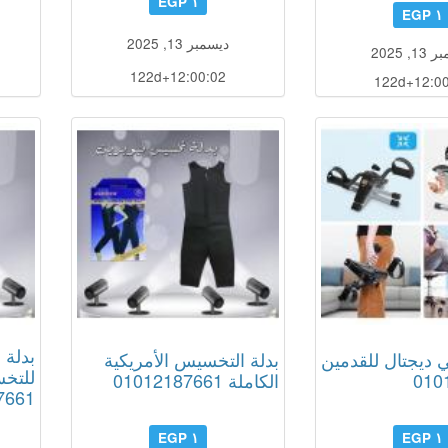
١ EGP
١ EGP
ديسمبر 13, 2025
, 2025
122d+12:00:01
122d+12:00
بدلة 
 ديجتال للقدمين
بدلة التخسيس الأمريكية
للتخ
010
الكاملة 01012187661
7661
١ EGP
١ EGP