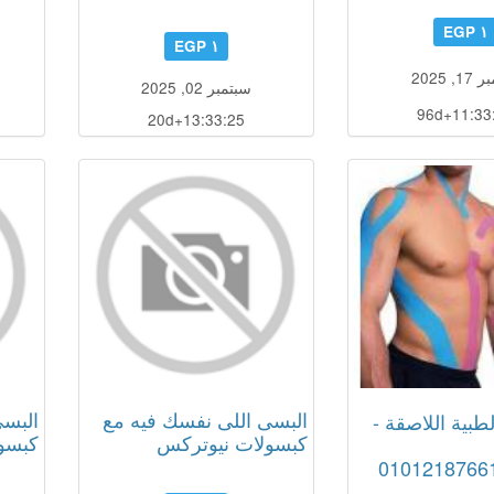
١ EGP
١ EGP
, 2025
سبتمبر 02, 2025
96d+11:33
20d+13:33:24
البسى اللى نفسك فيه مع
البسى
طبية اللاصقة -
كبسولات نيوتركس
كبسو