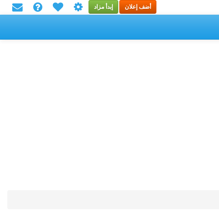
أضف إعلان
إبدأ مزاد