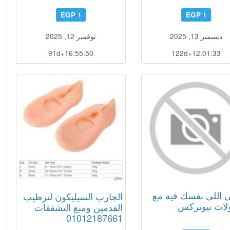
١ EGP
١ EGP
ديسمبر 13, 2025
نوفمبر 12, 2025
91d+16:55:49
122d+12:01:32
 اللى نفسك فيه مع
الجارب السيليكون لترطيب
لات نيوتركس
القدمين ومنع التشققات
01012187661