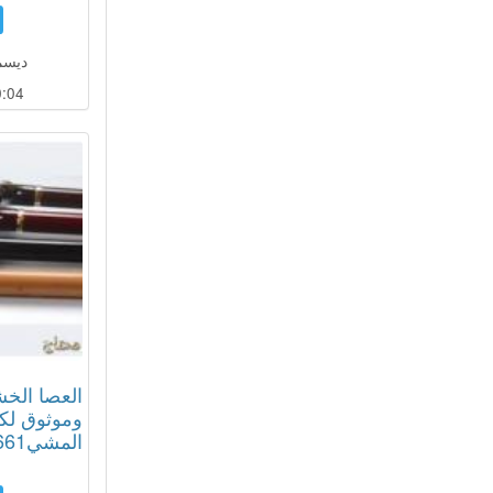
ديسمبر 13
:03
العصا الخش
وموثوق لكب
المشي01012187661