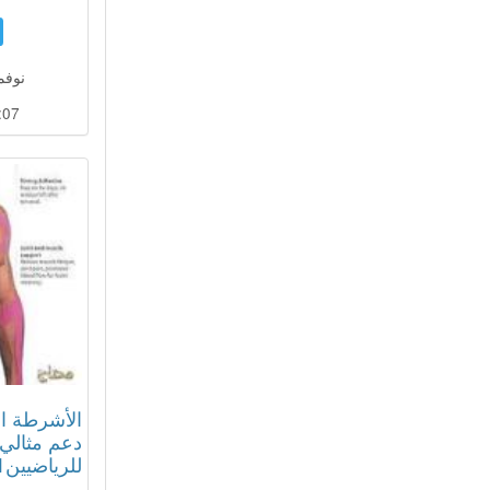
نوفمبر 17
:06
الأشرطة ال
دعم مثالي
للرياضيين01012187661