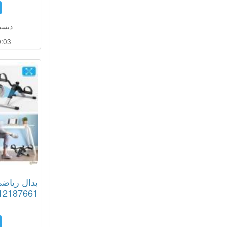
ديسمبر 13
:02
بدال رياضي
12187661