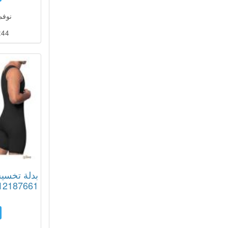
نوفمبر 05
:43
بدلة تخسي
12187661