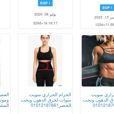
١ EGP
١ EGP
يوليو 08, 2026
, 2025
329d+16:16:16
122d+11:58
حراري سويت
الحزام الحراري سويت
العصا
ق الدهون ونحت
سوات لحرق الدهون ونحت
وموثو
الخصر01012187661
المشي 87661