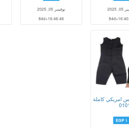
, 2025
نوفمبر 05, 2025
84d+16:46:45
84d+16:40
س امريكي كاملة
010
١ EGP