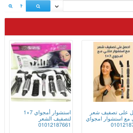
 على تصفيف شعر
استشوار أمجواي 7×1
 مع استشوار امجواي
لتصفيف الشعر
01012187661
0101218