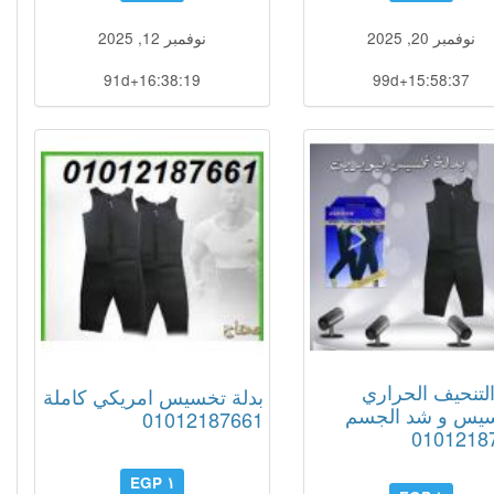
نوفمبر 20, 2025
نوفمبر 12, 2025
91d+16:38:18
99d+15:58:36
التنحيف الحراري
بدلة تخسيس امريكي كاملة
سيس و شد الجسم
01012187661
0101218
١ EGP