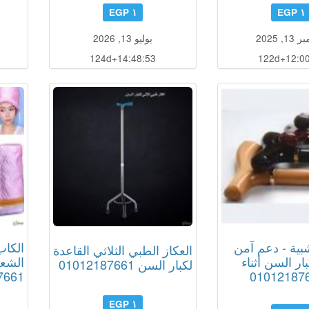
١ EGP
١ EGP
, 2025
يوليو 13, 2026
124d+14:48:52
122d+12:00
بية - دعم آمن
الكاب
العكاز الطبي الثلاثي القاعدة
ار السن أثناء
الشع
لكبار السن 01012187661
7661
١ EGP