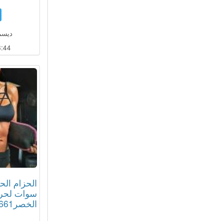
ديسمبر 13
:43
الحزام ال
سوات لحر
الخصر01012187661