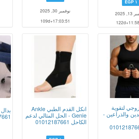
١ EGP
نوفمبر 30, 2025
, 2025
109d+17:03:50
122d+11:58
وجي لتقوية
انكل القدم الطبي Ankle
بدال 
ين والذراعين -
Genie - الحل المثالي لدعم
7661
الكاحل 01012187661