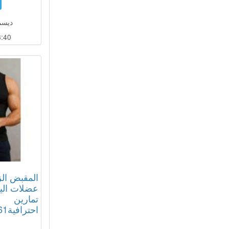
ديسمبر 13
:39
المقبض الز
عضلات اليد
تمارين
احترافية01012187661