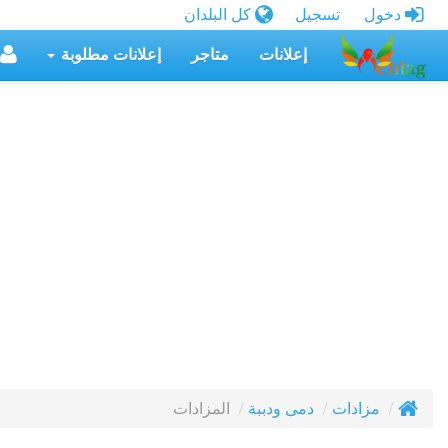
دخول
تسجيل
كل البلدان
إعلانات
متاجر
إعلانات مطلوبة
المزادات
مزادات
دمى ودببة