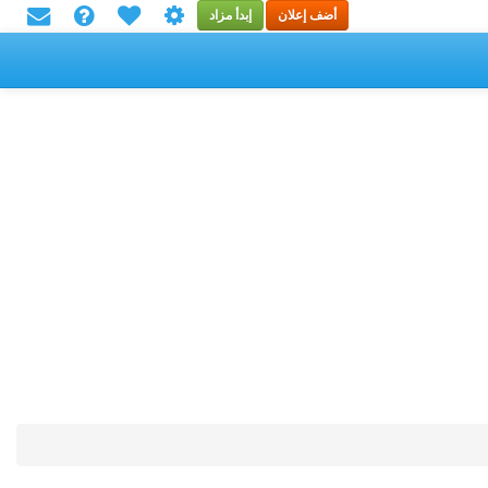
أضف إعلان
إبدأ مزاد