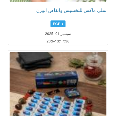
سلي ماكس للتخسيس وانقاص الوزن
١ EGP
سبتمبر 01, 2025
20d+13:17:33