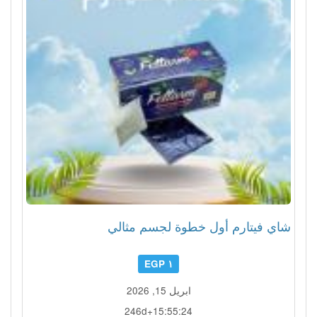
شاي فيتارم أول خطوة لجسم مثالي
١ EGP
ابريل 15, 2026
246d+15:55:21