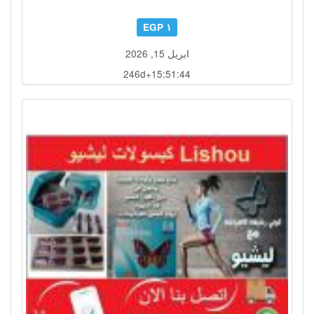
١ EGP
ابريل 15, 2026
246d+15:51:41