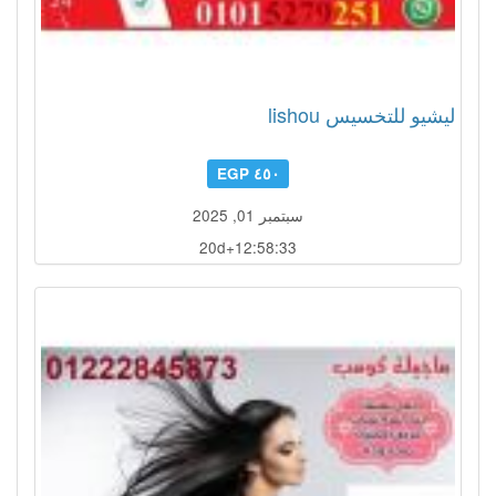
ليشيو للتخسيس lishou
٤٥٠ EGP
سبتمبر 01, 2025
20d+12:58:30