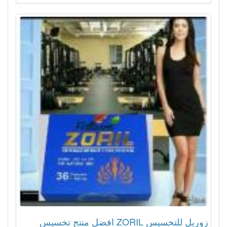
زوريل للتخسيس ZORIL افضل منتج تخسيس