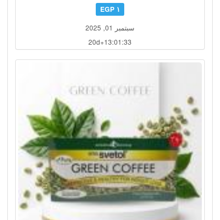
١ EGP
سبتمبر 01, 2025
20d+13:01:30