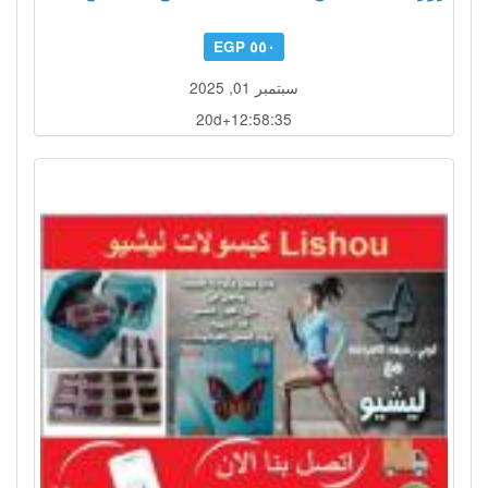
٥٥٠ EGP
سبتمبر 01, 2025
20d+12:58:32