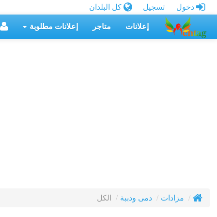
دخول
تسجيل
كل البلدان
إعلانات
متاجر
إعلانات مطلوبة
الكل
مزادات
دمى ودببة