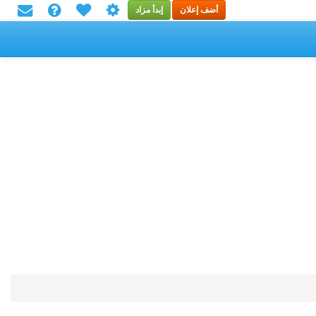
أضف إعلان
إبدأ مزاد