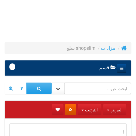
shopslim سلع
مزادات
-
قسم
العرض
الترتيب
1