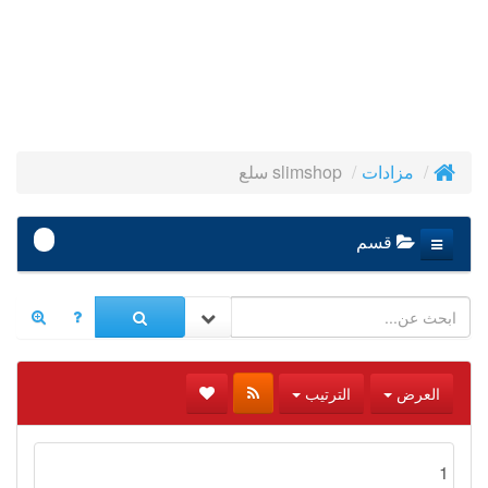
slimshop سلع
مزادات
-
قسم
العرض
الترتيب
1