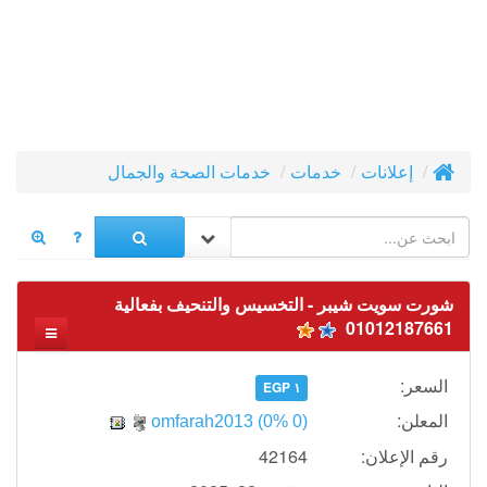
إعلانات
خدمات
خدمات الصحة والجمال
شورت سويت شيبر - التخسيس والتنحيف بفعالية
01012187661
السعر:
١ EGP
المعلن:
omfarah2013
(0% 0)
رقم الإعلان:
42164