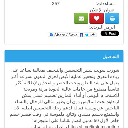
مشاهدات:
357
عنوان الإعلان:
الرمز البريدى:
التفاصيل
شورت سويت شيبر التخسيس والتنحيف بفعالية يساعد على
زيادة التعرق وتحفيز عملية الأيض لحرق الدهون بسرعة أكبر
يعمل على شد البطن ونحت الخصر والفخذين لإطلالة أكثر
تناسقاً مصنوع من خامات عالية الجودة مرنة ومريحة
للاستخدام اليومي أو أثناء التمارين تصميم عملي يمكن
ارتداؤه تحت الملابس دون أن يظهر مثالي للرجال والنساء
الباحثين عن وسيلة فعالة لدعم رحلة التخسيس اطلبه الآن
واستمتع بجسم مشدود ونتائج ملموسة في وقت قصير خصم
خاص لأول 50 عميل انضم لقناتنا علي التليجرام:
https://t.me/firstemsonline تواصل معنا واتساب :