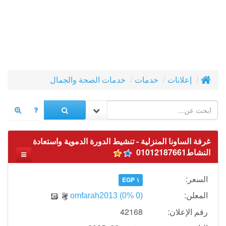
إعلانات
خدمات
خدمات الصحة والجمال
غرفة الساونا المنزلية - تنشيط الدورة الدموية واستعادة
النشاط01012187661
السعر:
١ EGP
المعلن:
omfarah2013
(0% 0)
رقم الإعلان:
42168