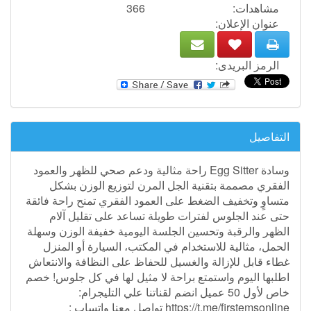
مشاهدات:
366
عنوان الإعلان:
الرمز البريدى:
التفاصيل
وسادة Egg Sitter راحة مثالية ودعم صحي للظهر والعمود
الفقري مصممة بتقنية الجل المرن لتوزيع الوزن بشكل
متساوٍ وتخفيف الضغط على العمود الفقري تمنح راحة فائقة
حتى عند الجلوس لفترات طويلة تساعد على تقليل آلام
الظهر والرقبة وتحسين الجلسة اليومية خفيفة الوزن وسهلة
الحمل، مثالية للاستخدام في المكتب، السيارة أو المنزل
غطاء قابل للإزالة والغسيل للحفاظ على النظافة والانتعاش
اطلبها اليوم واستمتع براحة لا مثيل لها في كل جلوس! خصم
خاص لأول 50 عميل انضم لقناتنا علي التليجرام:
https://t.me/firstemsonline تواصل معنا واتساب :