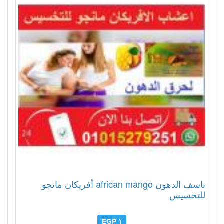
ناسف الدهون african mango أفريكان مانجو
للتخسيس
١ EGP