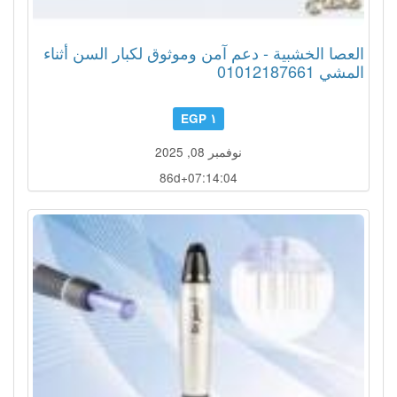
العصا الخشبية - دعم آمن وموثوق لكبار السن أثناء
المشي 01012187661
١ EGP
نوفمبر 08, 2025
86d+07:14:04