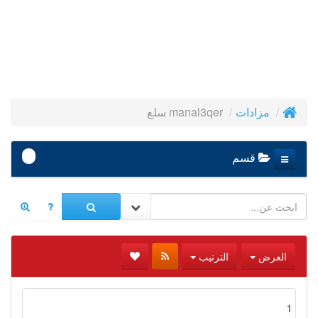
manal3qer سلع
مزادات
-
قسم
العرض
الترتيب
1