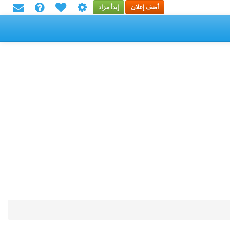
أضف إعلان
إبدأ مزاد