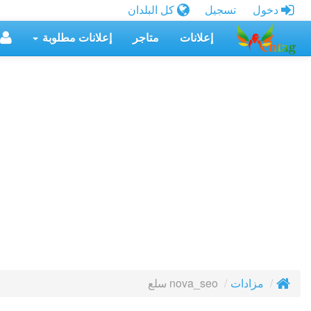
دخول
تسجيل
كل البلدان
إعلانات
متاجر
إعلانات مطلوبة
nova_seo سلع
مزادات