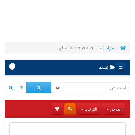
speedydrive سلع
مزادات
-
قسم
العرض
الترتيب
1