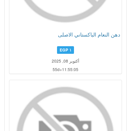
دهن النعام الباكستاني الاصلى
١ EGP
أكتوبر 08, 2025
55d+11:55:04