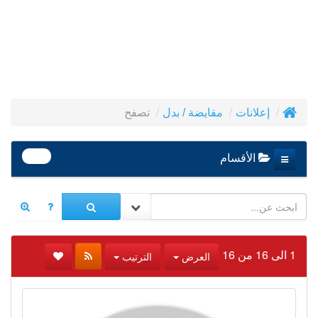
تصفح
إعلانات
مقايضة / بدل
390
الأقسام
1 الى 16 من 16
العرض
الترتيب