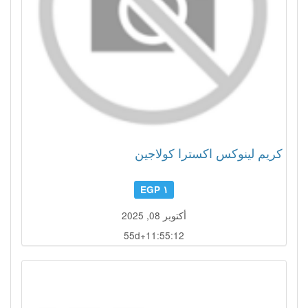
كريم لينوكس اكسترا كولاجين
١ EGP
أكتوبر 08, 2025
55d+11:55:11