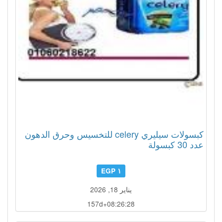
كبسولات سيليري celery للتخسيس وحرق الدهون
عدد 30 كبسولة
١ EGP
يناير 18, 2026
157d+08:26:27