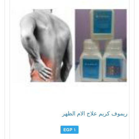
ريموف كريم علاج الام الظهر
١ EGP