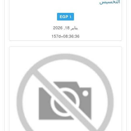
التخسيس
١ EGP
يناير 18, 2026
157d+08:36:35