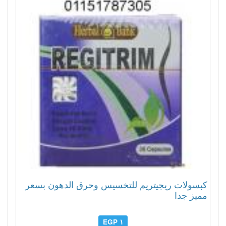
كبسولات ريجيتريم للتخسيس وحرق الدهون بسعر
مميز جدا
١ EGP