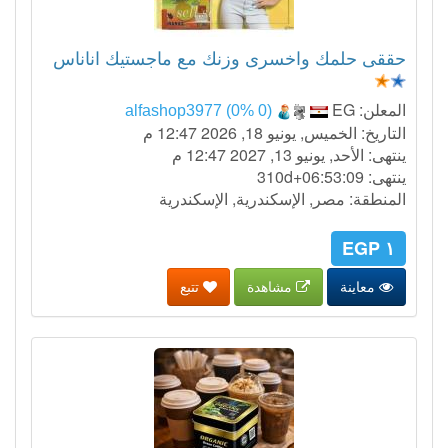
حققى حلمك واخسرى وزنك مع ماجستيك اناناس
المعلن:
EG
alfashop3977 (0% 0)
التاريخ: الخميس, يونيو 18, 2026 12:47 م
ينتهى: الأحد, يونيو 13, 2027 12:47 م
ينتهى:
310d+06:53:08
المنطقة: مصر, الإسكندرية, الإسكندرية
١ EGP
معاينة
مشاهدة
تتبع