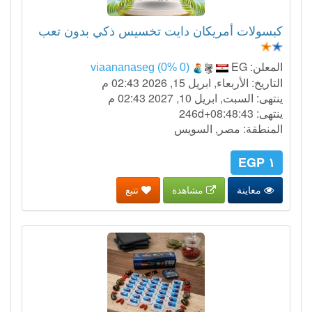
كبسولات أمريكان دايت تخسيس ذكي بدون تعب
المعلن:
EG
viaananaseg (0% 0)
التاريخ: الأربعاء, ابريل 15, 2026 02:43 م
ينتهى: السبت, ابريل 10, 2027 02:43 م
ينتهى:
246d+08:48:42
المنطقة: مصر, السويس
١ EGP
معاينة
مشاهدة
تتبع