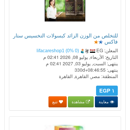
للتخلص من الوزن الزائد كبسولات التخسيس ستار
فاكس
المعلن:
EG
lifacareshop1 (0% 0)
التاريخ: الأربعاء, يوليو 08, 2026 02:41 م
ينتهى: السبت, يوليو 03, 2027 02:41 م
ينتهى:
330d+08:46:54
المنطقة: مصر, القاهرة, القاهرة
١ EGP
معاينة
مشاهدة
تتبع