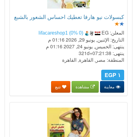
كبسولات نيو هارفا تعطيك احساس الشعور بالشبع
المعلن:
EG
lifacareshop1 (0% 0)
التاريخ: الإثنين, يونيو 29, 2026 01:16 م
ينتهى: الخميس, يونيو 24, 2027 01:16 م
ينتهى:
321d+07:21:37
المنطقة: مصر, القاهرة, القاهرة
١ EGP
معاينة
مشاهدة
تتبع