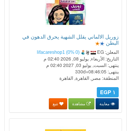
زوريل الالماني يقلل الشهية يحرق الدهون في
البطن
المعلن:
EG
lifacareshop1 (0% 0)
التاريخ: الأربعاء, يوليو 08, 2026 02:40 م
ينتهى: السبت, يوليو 03, 2027 02:40 م
ينتهى:
330d+08:46:04
المنطقة: مصر, القاهرة, القاهرة
١ EGP
معاينة
مشاهدة
تتبع