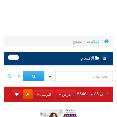
تصفح
إعلانات
390
الأقسام
1 الى 25 من 5546
العرض
الترتيب