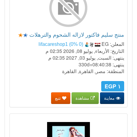
منتج سليم فاكتور لازاله الشحوم والترهلات
المعلن:
EG
lifacareshop1 (0% 0)
التاريخ: الأربعاء, يوليو 08, 2026 02:35 م
ينتهى: السبت, يوليو 03, 2027 02:35 م
ينتهى:
330d+08:40:37
المنطقة: مصر, القاهرة, القاهرة
١ EGP
معاينة
مشاهدة
تتبع