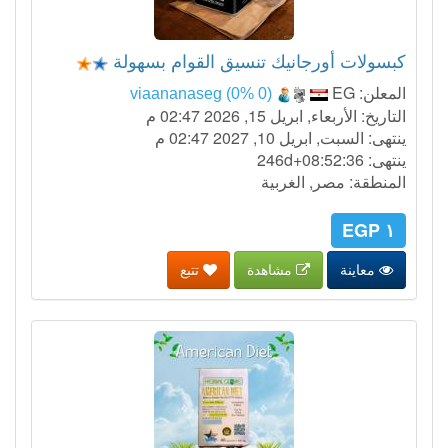
كبسولات أورجانيك تنسيق القوام بسهولة
المعلن:
EG
viaananaseg (0% 0)
التاريخ: الأربعاء, ابريل 15, 2026 02:47 م
ينتهى: السبت, ابريل 10, 2027 02:47 م
ينتهى:
246d+08:52:35
المنطقة: مصر, الغربية
١ EGP
معاينة
مشاهدة
تتبع