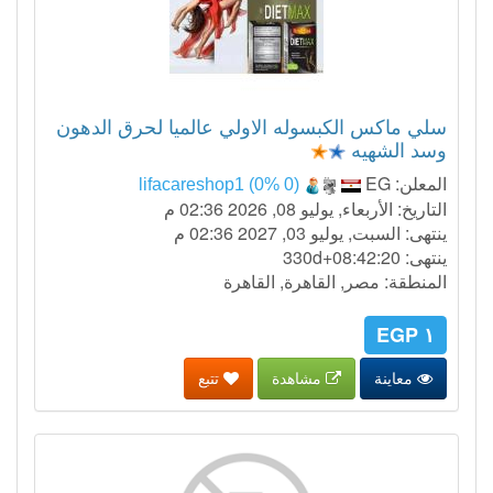
سلي ماكس الكبسوله الاولي عالميا لحرق الدهون
وسد الشهيه
المعلن:
EG
lifacareshop1 (0% 0)
التاريخ: الأربعاء, يوليو 08, 2026 02:36 م
ينتهى: السبت, يوليو 03, 2027 02:36 م
ينتهى:
330d+08:42:19
المنطقة: مصر, القاهرة, القاهرة
١ EGP
معاينة
مشاهدة
تتبع