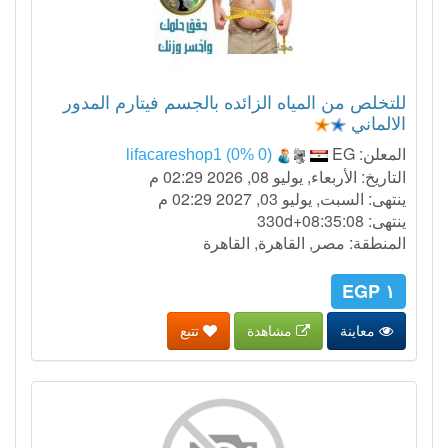
للتخلص من المياه الزائده بالجسم فيتارم المدور
الالماني
المعلن:
EG
lifacareshop1 (0% 0)
التاريخ: الأربعاء, يوليو 08, 2026 02:29 م
ينتهى: السبت, يوليو 03, 2027 02:29 م
ينتهى:
330d+08:35:07
المنطقة: مصر, القاهرة, القاهرة
١ EGP
معاينة
مشاهدة
تتبع