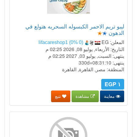
ليبو تريم الاحمر الكبسوله السحريه هتولع في
الدهون
المعلن:
EG
lifacareshop1 (0% 0)
التاريخ: الأربعاء, يوليو 08, 2026 02:25 م
ينتهى: السبت, يوليو 03, 2027 02:25 م
ينتهى:
330d+08:31:09
المنطقة: مصر, القاهرة, القاهرة
١ EGP
معاينة
مشاهدة
تتبع