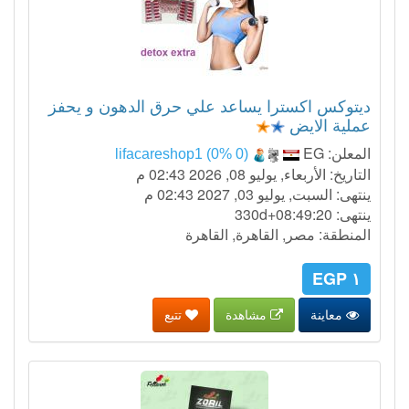
ديتوكس اكسترا يساعد علي حرق الدهون و يحفز
عملية الايض
المعلن:
EG
lifacareshop1 (0% 0)
التاريخ: الأربعاء, يوليو 08, 2026 02:43 م
ينتهى: السبت, يوليو 03, 2027 02:43 م
ينتهى:
330d+08:49:19
المنطقة: مصر, القاهرة, القاهرة
١ EGP
معاينة
مشاهدة
تتبع