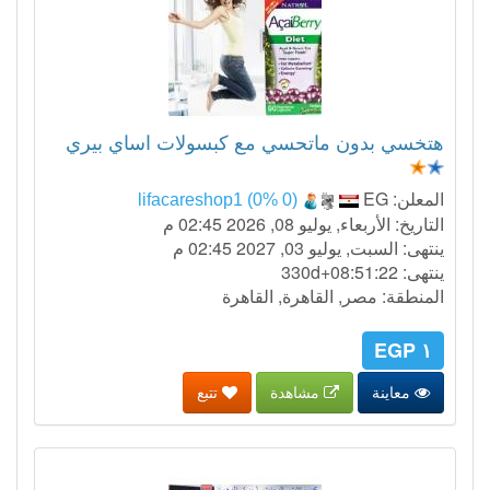
هتخسي بدون ماتحسي مع كبسولات اساي بيري
المعلن:
EG
lifacareshop1 (0% 0)
التاريخ: الأربعاء, يوليو 08, 2026 02:45 م
ينتهى: السبت, يوليو 03, 2027 02:45 م
ينتهى:
330d+08:51:21
المنطقة: مصر, القاهرة, القاهرة
١ EGP
معاينة
مشاهدة
تتبع