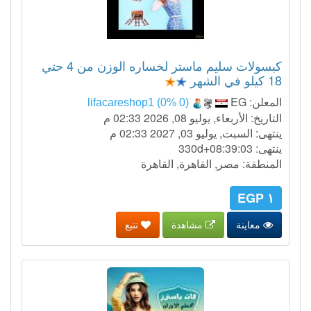
كبسولات سليم ماستر لخساره الوزن من 4 حتي
18 كيلو في الشهر
المعلن:
EG
lifacareshop1 (0% 0)
التاريخ: الأربعاء, يوليو 08, 2026 02:33 م
ينتهى: السبت, يوليو 03, 2027 02:33 م
ينتهى:
330d+08:39:02
المنطقة: مصر, القاهرة, القاهرة
١ EGP
معاينة
مشاهدة
تتبع