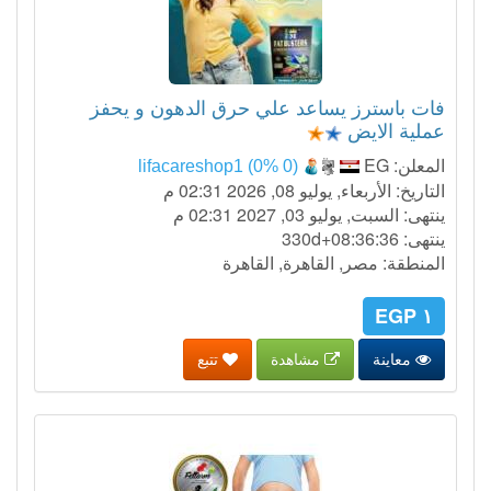
فات باسترز يساعد علي حرق الدهون و يحفز
عملية الايض
المعلن:
EG
lifacareshop1 (0% 0)
التاريخ: الأربعاء, يوليو 08, 2026 02:31 م
ينتهى: السبت, يوليو 03, 2027 02:31 م
ينتهى:
330d+08:36:35
المنطقة: مصر, القاهرة, القاهرة
١ EGP
معاينة
مشاهدة
تتبع