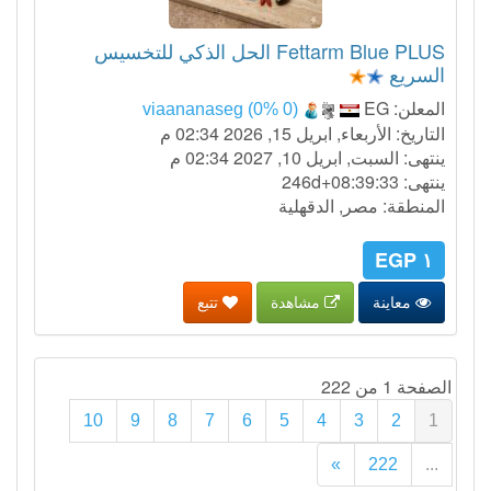
Fettarm Blue PLUS الحل الذكي للتخسيس
السريع
المعلن:
EG
viaananaseg (0% 0)
التاريخ: الأربعاء, ابريل 15, 2026 02:34 م
ينتهى: السبت, ابريل 10, 2027 02:34 م
ينتهى:
246d+08:39:32
المنطقة: مصر, الدقهلية
١ EGP
معاينة
مشاهدة
تتبع
الصفحة 1 من 222
10
9
8
7
6
5
4
3
2
1
»
222
...