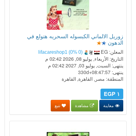
زوريل الالماني الكبسوله السحريه هتولع في
الدهون
المعلن:
EG
lifacareshop1 (0% 0)
التاريخ: الأربعاء, يوليو 08, 2026 02:42 م
ينتهى: السبت, يوليو 03, 2027 02:42 م
ينتهى:
330d+08:47:56
المنطقة: مصر, القاهرة, القاهرة
١ EGP
معاينة
مشاهدة
تتبع