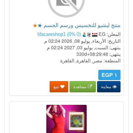
منتج ليشيو للتخسيس ورسم الجسم
المعلن:
EG
lifacareshop1 (0% 0)
التاريخ: الأربعاء, يوليو 08, 2026 02:24 م
ينتهى: السبت, يوليو 03, 2027 02:24 م
ينتهى:
330d+08:29:47
المنطقة: مصر, القاهرة, القاهرة
١ EGP
معاينة
مشاهدة
تتبع