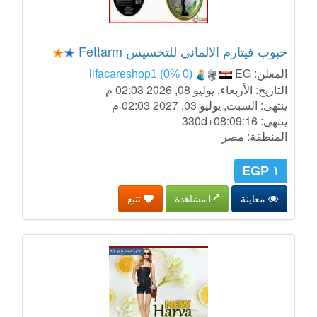
حبوب فيتارم الالماني للتخسيس Fettarm
المعلن:
EG
lifacareshop1 (0% 0)
التاريخ: الأربعاء, يوليو 08, 2026 02:03 م
ينتهى: السبت, يوليو 03, 2027 02:03 م
ينتهى:
330d+08:09:15
المنطقة: مصر
١ EGP
معاينة
مشاهدة
تتبع