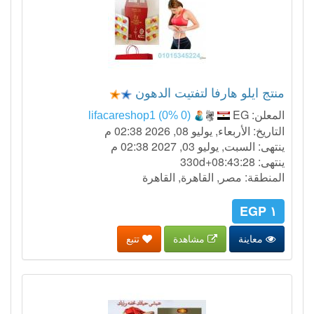
منتج ايلو هارفا لتفتيت الدهون
المعلن:
EG
lifacareshop1 (0% 0)
التاريخ: الأربعاء, يوليو 08, 2026 02:38 م
ينتهى: السبت, يوليو 03, 2027 02:38 م
ينتهى:
330d+08:43:27
المنطقة: مصر, القاهرة, القاهرة
١ EGP
معاينة
مشاهدة
تتبع