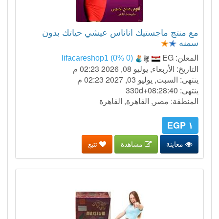
مع منتج ماجستيك اناناس عيشي حياتك بدون
سمنه
المعلن:
EG
lifacareshop1 (0% 0)
التاريخ: الأربعاء, يوليو 08, 2026 02:23 م
ينتهى: السبت, يوليو 03, 2027 02:23 م
ينتهى:
330d+08:28:39
المنطقة: مصر, القاهرة, القاهرة
١ EGP
معاينة
مشاهدة
تتبع