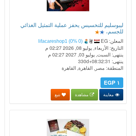
ليبوسليم للتخسيس يحفز عملية التمثيل الغذائي
للجسم،
المعلن:
EG
lifacareshop1 (0% 0)
التاريخ: الأربعاء, يوليو 08, 2026 02:27 م
ينتهى: السبت, يوليو 03, 2027 02:27 م
ينتهى:
330d+08:32:30
المنطقة: مصر, القاهرة, القاهرة
١ EGP
معاينة
مشاهدة
تتبع