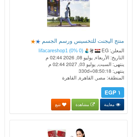
منتج اليجنت للتخسيس ورسم الجسم
المعلن:
EG
lifacareshop1 (0% 0)
التاريخ: الأربعاء, يوليو 08, 2026 02:44 م
ينتهى: السبت, يوليو 03, 2027 02:44 م
ينتهى:
330d+08:50:17
المنطقة: مصر, القاهرة, القاهرة
١ EGP
معاينة
مشاهدة
تتبع