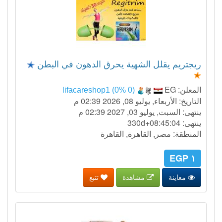
ريجتريم يقلل الشهية يحرق الدهون في البطن
المعلن:
EG
lifacareshop1 (0% 0)
التاريخ: الأربعاء, يوليو 08, 2026 02:39 م
ينتهى: السبت, يوليو 03, 2027 02:39 م
ينتهى:
330d+08:45:03
المنطقة: مصر, القاهرة, القاهرة
١ EGP
معاينة
مشاهدة
تتبع