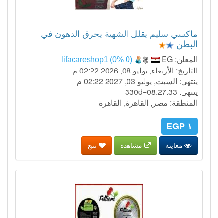
ماكسي سليم يقلل الشهية يحرق الدهون في
البطن
المعلن:
EG
lifacareshop1 (0% 0)
التاريخ: الأربعاء, يوليو 08, 2026 02:22 م
ينتهى: السبت, يوليو 03, 2027 02:22 م
ينتهى:
330d+08:27:32
المنطقة: مصر, القاهرة, القاهرة
١ EGP
معاينة
مشاهدة
تتبع