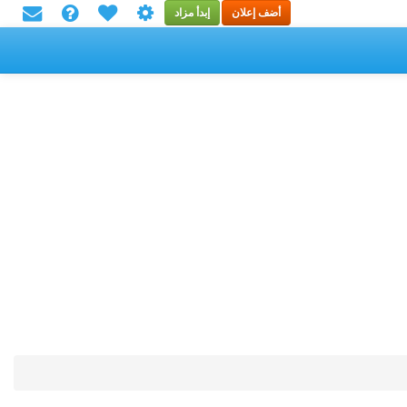
أضف إعلان
إبدأ مزاد